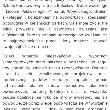
Szkołę Podstawową nr 5 im. Bolesława Dobrowolskiego
i Liceum Puławskiego 74 na ul. Wóycickiego. Grałem
z kolegami i koleżankami na podwórkach i spędzałem
popołudnia w bielańskich parkach. Całe moje życie, nie
tylko prywatne, ale i zawodowe związane jest
z Bielanami. Bardzo kocham samorząd bo uważam, że
to najprzyjemniejsza praca, kiedy możesz kreować
swoje najbliższe otoczenie.
Dzięki poparciu mieszkańców w wyborach
samorządowych mam narzędzia potrzebne do tego,
aby starać się zmienić naszą rzeczywistość. Ostatnie
lata to setki zrealizowanych projektów, m.in.
modernizacja parków, remonty kapitalne ponad
czterdziestu placów zabaw, rozbudowa placówek
oświatowych, remonty lokalnych ulic. To wszystko
buduje dzielnicę nie tyko ze strony inwestycyjnej, ale
powoduje, że coraz więcej osób włącza się w tworzenie
lokalnej wspólnoty i dba o najbliższe otoczenie.