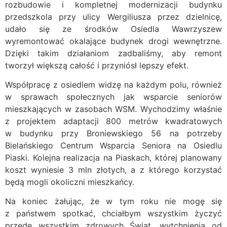
rozbudowie i kompletnej modernizacji budynku
przedszkola przy ulicy Wergiliusza przez dzielnicę,
udało się ze środków Osiedla Wawrzyszew
wyremontować okalające budynek drogi wewnętrzne.
Dzięki takim działaniom zadbaliśmy, aby remont
tworzył większą całość i przyniósł lepszy efekt.
Współpracę z osiedlem widzę na każdym polu, również
w sprawach społecznych jak wsparcie seniorów
mieszkających w zasobach WSM. Wychodzimy właśnie
z projektem adaptacji 800 metrów kwadratowych
w budynku przy Broniewskiego 56 na potrzeby
Bielańskiego Centrum Wsparcia Seniora na Osiedlu
Piaski. Kolejna realizacja na Piaskach, której planowany
koszt wyniesie 3 mln złotych, a z którego korzystać
będą mogli okoliczni mieszkańcy.
Na koniec żałując, że w tym roku nie mogę się
z państwem spotkać, chciałbym wszystkim życzyć
przede wszystkim zdrowych Świąt, wytchnienia od