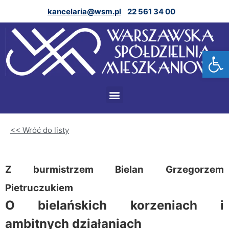
kancelaria@wsm.pl
22 561 34 00
Ot
<< Wróć do listy
Z burmistrzem Bielan Grzegorzem
Pietruczukiem
O bielańskich korzeniach i
ambitnych działaniach