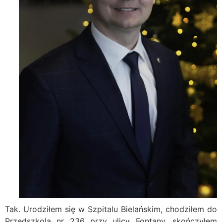
Tak. Urodziłem się w Szpitalu Bielańskim, chodziłem do
Przedszkola nr 236 przy ulicy Fontany, skończyłem