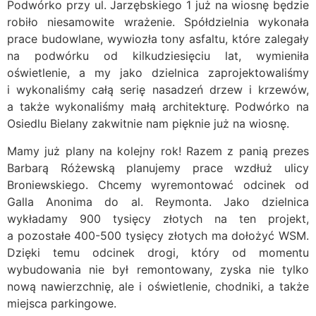
Podwórko przy ul. Jarzębskiego 1 już na wiosnę będzie
robiło niesamowite wrażenie. Spółdzielnia wykonała
prace budowlane, wywiozła tony asfaltu, które zalegały
na podwórku od kilkudziesięciu lat, wymieniła
oświetlenie, a my jako dzielnica zaprojektowaliśmy
i wykonaliśmy całą serię nasadzeń drzew i krzewów,
a także wykonaliśmy małą architekturę. Podwórko na
Osiedlu Bielany zakwitnie nam pięknie już na wiosnę.
Mamy już plany na kolejny rok! Razem z panią prezes
Barbarą Różewską planujemy prace wzdłuż ulicy
Broniewskiego. Chcemy wyremontować odcinek od
Galla Anonima do al. Reymonta. Jako dzielnica
wykładamy 900 tysięcy złotych na ten projekt,
a pozostałe 400-500 tysięcy złotych ma dołożyć WSM.
Dzięki temu odcinek drogi, który od momentu
wybudowania nie był remontowany, zyska nie tylko
nową nawierzchnię, ale i oświetlenie, chodniki, a także
miejsca parkingowe.