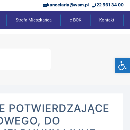
kancelaria@wsm.pl
22 561 34 00
Strefa Mieszkańca
e-BOK
Kontakt
Ot
E POTWIERDZAJĄCE
OWEGO, DO