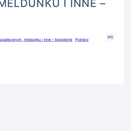
ELDUNKU I INNE –
spadkowych, meldunku i inne – bezpłatne
Pobierz