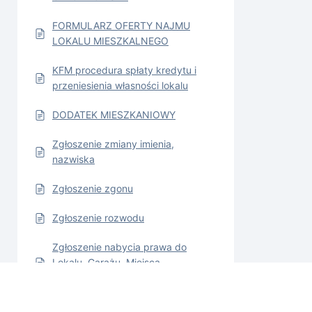
FORMULARZ OFERTY NAJMU
LOKALU MIESZKALNEGO
KFM procedura spłaty kredytu i
przeniesienia własności lokalu
DODATEK MIESZKANIOWY
Zgłoszenie zmiany imienia,
nazwiska
Zgłoszenie zgonu
Zgłoszenie rozwodu
Zgłoszenie nabycia prawa do
Lokalu, Garażu, Miejsca
postojowego
Wniosek o zwrot udziału